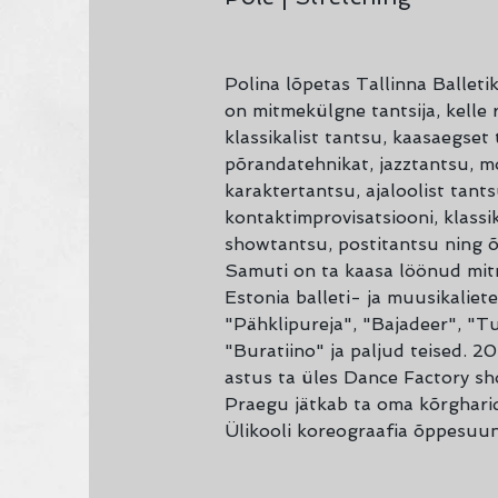
Polina lõpetas Tallinna Balleti
on mitmekülgne tantsija, kelle
klassikalist tantsu, kaasaegset 
põrandatehnikat, jazztantsu, m
karaktertantsu, ajaloolist tants
kontaktimprovisatsiooni, klassik
showtantsu, postitantsu ning õ
Samuti on ta kaasa löönud mi
Estonia balleti- ja muusikaliet
"Pähklipureja", "Bajadeer", "Tu
"Buratiino" ja paljud teised. 
astus ta üles Dance Factory s
Praegu jätkab ta oma kõrgharid
Ülikooli koreograafia õppesuun