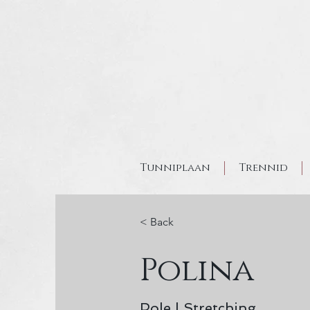
Tunniplaan
Trennid
< Back
Polina
Pole | Stretching