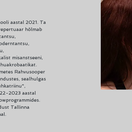
kooli aastal 2021. Ta 
 repertuaar hõlmab 
tantsu, 
oderntantsu, 
u, 
alist misanstseeni, 
huakrobaatikat. 
tmetes Rahvusooper 
endustes, sealhulgas 
hkatriinu", 
2022-2023 aastal 
howprogrammides. 
ust Tallinna 
al.