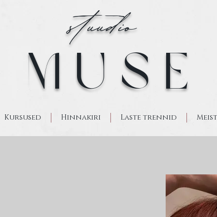
stuudio
M U S E
Kursused
Hinnakiri
Laste trennid
Meis