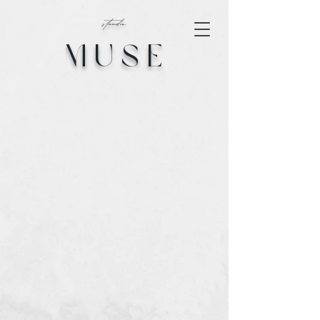
stuudio
M U S E