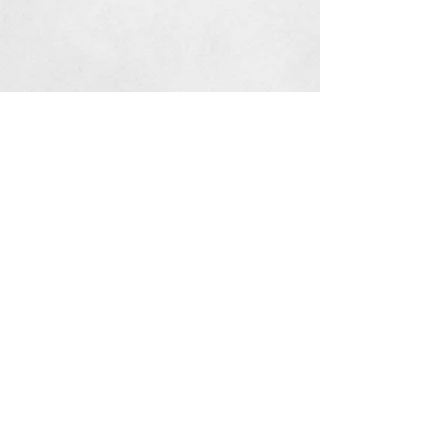
Privaatsuspoliitika
Müügitingimused